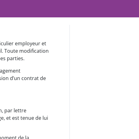
iculier employeur et
il. Toute modification
es parties.
ngagement
sion d’un contrat de
n, par lettre
 et est tenue de lui
 moment de la