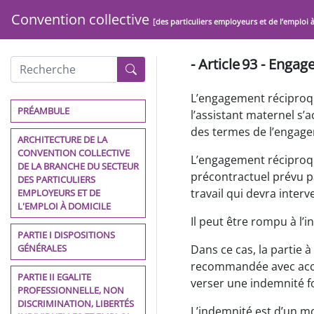
Convention collective
[des particuliers employeurs et de l’emploi 
- Article 93 - Enga
L’engagement réciproqu
PRÉAMBULE
l’assistant maternel s’
des termes de l’engagem
ARCHITECTURE DE LA
CONVENTION COLLECTIVE
L’engagement réciproqu
DE LA BRANCHE DU SECTEUR
précontractuel prévu pa
DES PARTICULIERS
travail qui devra interv
EMPLOYEURS ET DE
L'EMPLOI À DOMICILE
Il peut être rompu à l’i
PARTIE I DISPOSITIONS
GÉNÉRALES
Dans ce cas, la partie à 
recommandée avec accus
PARTIE II EGALITE
verser une indemnité f
PROFESSIONNELLE, NON
DISCRIMINATION, LIBERTÉS
L’indemnité est d’un m