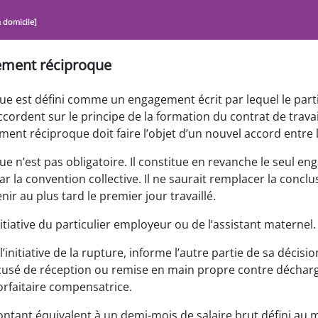
à domicile]
gement réciproque
e est défini comme un engagement écrit par lequel le part
accordent sur le principe de la formation du contrat de trava
ent réciproque doit faire l’objet d’un nouvel accord entre l
e n’est pas obligatoire. Il constitue en revanche le seul e
r la convention collective. Il ne saurait remplacer la conclu
enir au plus tard le premier jour travaillé.
nitiative du particulier employeur ou de l’assistant maternel.
l’initiative de la rupture, informe l’autre partie de sa décisio
é de réception ou remise en main propre contre décharge,
orfaitaire compensatrice.
ontant équivalent à un demi-mois de salaire brut défini au