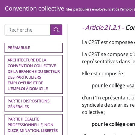
Convention collective
[des particuliers employeurs et de l’emploi 
- Article 21.2.1 -
Com
La CPST est composée d’
PRÉAMBULE
La CPST se compose d’u
ARCHITECTURE DE LA
représentatives dans le
CONVENTION COLLECTIVE
DE LA BRANCHE DU SECTEUR
Elle est composée :
DES PARTICULIERS
EMPLOYEURS ET DE
pour le collège « sal
L'EMPLOI À DOMICILE
d’un (1) représentant t
PARTIE I DISPOSITIONS
syndicale de salariés 
GÉNÉRALES
collective ;
PARTIE II EGALITE
pour le collège « e
PROFESSIONNELLE, NON
DISCRIMINATION, LIBERTÉS