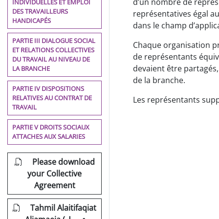
d’un nombre de représe
INDIVIDUELLES ET EMPLOI
DES TRAVAILLEURS
représentatives égal au
HANDICAPÉS
dans le champ d’applica
PARTIE III DIALOGUE SOCIAL
Chaque organisation pr
ET RELATIONS COLLECTIVES
de représentants équival
DU TRAVAIL AU NIVEAU DE
devaient être partagés,
LA BRANCHE
de la branche.
PARTIE IV DISPOSITIONS
RELATIVES AU CONTRAT DE
Les représentants suppl
TRAVAIL
PARTIE V DROITS SOCIAUX
ATTACHES AUX SALARIES
Please download
your Collective
Agreement
Tahmil Alaitifaqiat