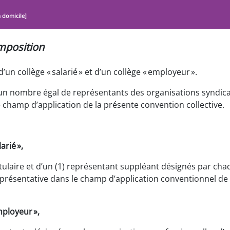
à domicile]
position
un collège « salarié » et d’un collège « employeur ».
n nombre égal de représentants des organisations syndical
 champ d’application de la présente convention collective.
arié »,
itulaire et d’un (1) représentant suppléant désignés par ch
représentative dans le champ d’application conventionnel de
mployeur »,