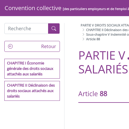
Convention collective
[des particuliers employeurs et de l’emploi 
PARTIE V DROITS SOCIAUX ATTA
CHAPITRE II Déclinaison des 
Sous-chapitre V Indemnité co
Article 88
PRÉAMBULE
Retour
PARTIE V
ARCHITECTURE DE LA
CONVENTION COLLECTIVE
CHAPITRE I Économie
SALARIÉS
DE LA BRANCHE DU SECTEUR
générale des droits sociaux
DES PARTICULIERS
attachés aux salariés
EMPLOYEURS ET DE
L'EMPLOI À DOMICILE
CHAPITRE II Déclinaison des
droits sociaux attachés aux
Article
88
salariés
PARTIE I DISPOSITIONS
GÉNÉRALES
PARTIE II EGALITE
PROFESSIONNELLE, NON
DISCRIMINATION, LIBERTÉS