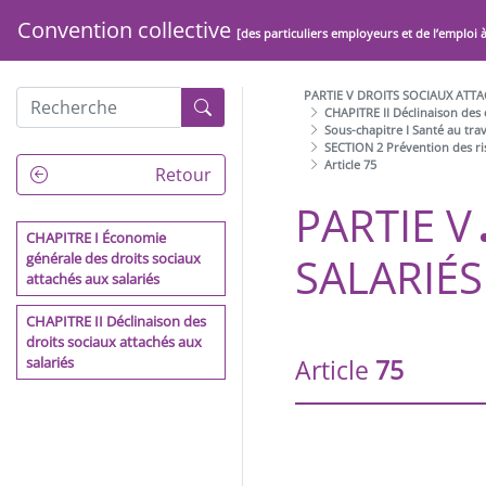
Convention collective
[des particuliers employeurs et de l’emploi 
PARTIE V DROITS SOCIAUX ATTA
CHAPITRE II Déclinaison des 
Sous-chapitre I Santé au trav
SECTION 2 Prévention des ris
Article 75
PRÉAMBULE
Retour
PARTIE V
ARCHITECTURE DE LA
CONVENTION COLLECTIVE
CHAPITRE I Économie
DE LA BRANCHE DU SECTEUR
SALARIÉS
générale des droits sociaux
DES PARTICULIERS
attachés aux salariés
EMPLOYEURS ET DE
L'EMPLOI À DOMICILE
CHAPITRE II Déclinaison des
droits sociaux attachés aux
salariés
Article
75
PARTIE I DISPOSITIONS
GÉNÉRALES
PARTIE II EGALITE
PROFESSIONNELLE, NON
DISCRIMINATION, LIBERTÉS