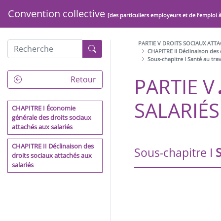
Convention collective
[des particuliers employeurs et de l’emploi 
PARTIE V DROITS SOCIAUX ATTA
CHAPITRE II Déclinaison des 
Sous-chapitre I Santé au trav
PARTIE V
PRÉAMBULE
Retour
ARCHITECTURE DE LA
SALARIÉS
CONVENTION COLLECTIVE
CHAPITRE I Économie
DE LA BRANCHE DU SECTEUR
générale des droits sociaux
DES PARTICULIERS
attachés aux salariés
EMPLOYEURS ET DE
L'EMPLOI À DOMICILE
CHAPITRE II Déclinaison des
Sous-chapitre I
S
droits sociaux attachés aux
salariés
PARTIE I DISPOSITIONS
GÉNÉRALES
PARTIE II EGALITE
PROFESSIONNELLE, NON
DISCRIMINATION, LIBERTÉS