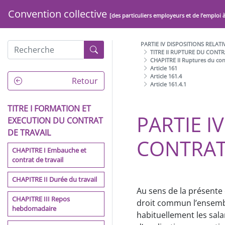
Convention collective
[des particuliers employeurs et de l’emploi 
PARTIE IV DISPOSITIONS RELAT
TITRE II RUPTURE DU CONTR
CHAPITRE II Ruptures du con
Article 161
Article 161.4
PRÉAMBULE
Retour
Article 161.4.1
ARCHITECTURE DE LA
TITRE I FORMATION ET
CONVENTION COLLECTIVE
PARTIE IV
DE LA BRANCHE DU SECTEUR
EXECUTION DU CONTRAT
DES PARTICULIERS
DE TRAVAIL
EMPLOYEURS ET DE
CONTRAT
L'EMPLOI À DOMICILE
CHAPITRE I Embauche et
contrat de travail
PARTIE I DISPOSITIONS
GÉNÉRALES
CHAPITRE II Durée du travail
Au sens de la présente 
PARTIE II EGALITE
CHAPITRE III Repos
droit commun l’ensemble
PROFESSIONNELLE, NON
hebdomadaire
habituellement les sala
DISCRIMINATION, LIBERTÉS