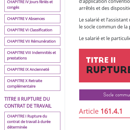
d’application conventio
INDIVIDUELLES ET EMPLOI
CHAPITRE IV Jours fériés et
DES TRAVAILLEURS
congés
arrêtés et des disposit
HANDICAPÉS
CHAPITRE V Absences
Le salarié et l’assista
PARTIE III DIALOGUE SOCIAL
le socle commun de la pr
ET RELATIONS COLLECTIVES
CHAPITRE VI Classification
DU TRAVAIL AU NIVEAU DE
Le salarié et le particu
LA BRANCHE
CHAPITRE VII Rémunération
CHAPITRE VIII Indemnités et
PARTIE IV DISPOSITIONS
prestations
RELATIVES AU CONTRAT DE
TITRE II
TRAVAIL
RUPTURE
CHAPITRE IX Ancienneté
PARTIE V DROITS SOCIAUX
CHAPITRE X Retraite
ATTACHES AUX SALARIES
complémentaire
Socle commu
Please download
TITRE II RUPTURE DU
your Collective
CONTRAT DE TRAVAIL
Article
161.4.1
Agreement
CHAPITRE I Rupture du
contrat de travail à durée
Tahmil Alaitifaqiat
déterminée