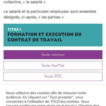
collective, « le salarié ».
Le salarié et le particulier employeur sont ensemble
désignés, ci-après, « les parties ».
TITRE I
FORMATION ET EXECUTION DU
CONTRAT DE TRAVAIL
Socle commun
Socle AssMat
Socle SPE
Article
48.1
Nous utilisons des cookies afin de mesurer notre
audience. En cliquant sur “Tout accepter”, vous
- Article 48.1 -
Congés rémunérés
consentez à l'utilisation de TOUS les cookies. Vous
pouvez configurer votre choix via le bouton "Gestion des