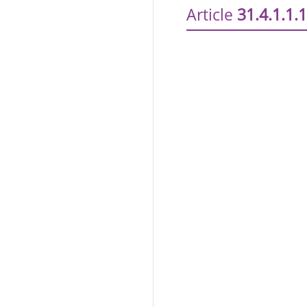
INDIVIDUELLES ET EMPLOI
Article
31.4.1.1.1
DES TRAVAILLEURS
HANDICAPÉS
PARTIE III DIALOGUE SOCIAL
ET RELATIONS COLLECTIVES
DU TRAVAIL AU NIVEAU DE
LA BRANCHE
PARTIE IV DISPOSITIONS
RELATIVES AU CONTRAT DE
TRAVAIL
PARTIE V DROITS SOCIAUX
ATTACHES AUX SALARIES
Please download
your Collective
Agreement
Tahmil Alaitifaqiat