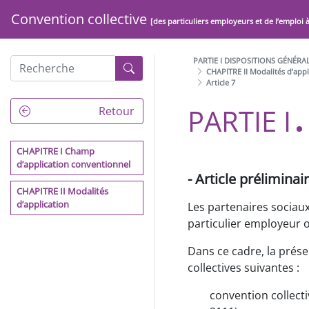
Convention collective
[des particuliers employeurs et de l’emploi 
PARTIE I DISPOSITIONS GÉNÉRA
CHAPITRE II Modalités d’appl
Article 7
show_menu
PARTIE I
PRÉAMBULE
Retour
ARCHITECTURE DE LA
CONVENTION COLLECTIVE
CHAPITRE I Champ
DE LA BRANCHE DU SECTEUR
d’application conventionnel
- Article préliminair
DES PARTICULIERS
EMPLOYEURS ET DE
CHAPITRE II Modalités
L'EMPLOI À DOMICILE
d’application
Les partenaires sociaux
particulier employeur 
PARTIE I DISPOSITIONS
GÉNÉRALES
Dans ce cadre, la prés
collectives suivantes :
PARTIE II EGALITE
PROFESSIONNELLE, NON
convention collect
DISCRIMINATION, LIBERTÉS