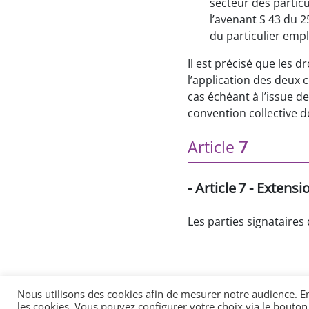
Aljamaeia (تحميل
secteur des particu
الاتفاقية الجماعية)
l’avenant S 43 du 2
du particulier emp
Descargar
Il est précisé que les d
Convenio Colectivo
l’application des deux 
cas échéant à l’issue d
Baixar Convoçao
convention collective d
Colectiva
Article
7
Annexes
Avenant 1
- Article 7 - Extensi
Avenant 2
Les parties signataires
Nous utilisons des cookies afin de mesurer notre audience. En
les cookies. Vous pouvez configurer votre choix via le bouton