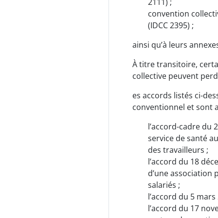
2111) ;
INDIVIDUELLES ET EMPLOI
DES TRAVAILLEURS
convention collecti
HANDICAPÉS
(IDCC 2395) ;
PARTIE III DIALOGUE SOCIAL
ainsi qu’à leurs annexe
ET RELATIONS COLLECTIVES
DU TRAVAIL AU NIVEAU DE
À titre transitoire, ce
LA BRANCHE
collective peuvent perd
PARTIE IV DISPOSITIONS
es accords listés ci-d
RELATIVES AU CONTRAT DE
conventionnel et sont a
TRAVAIL
l’accord-cadre du 2
PARTIE V DROITS SOCIAUX
ATTACHES AUX SALARIES
service de santé au 
des travailleurs ;
Please download
l’accord du 18 déc
your Collective
d’une association 
Agreement
salariés ;
l’accord du 5 mars
Tahmil Alaitifaqiat
l’accord du 17 nov